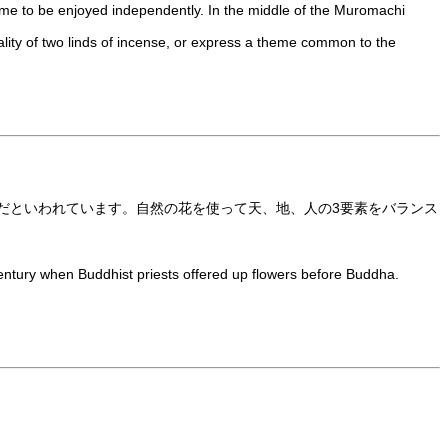
 came to be enjoyed independently. In the middle of the Muromachi
lity of two linds of incense, or express a theme common to the
だといわれています。自然の花を使って天、地、人の3要素をバランス
h century when Buddhist priests offered up flowers before Buddha.