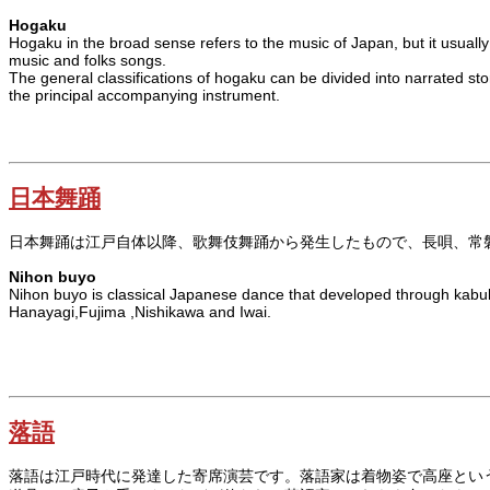
Hogaku
Hogaku in the broad sense refers to the music of Japan, but it usuall
music and folks songs.
The general classifications of hogaku can be divided into narrated st
the principal accompanying instrument.
日本舞踊
日本舞踊は江戸自体以降、歌舞伎舞踊から発生したもので、長唄、常磐
Nihon buyo
Nihon buyo is classical Japanese dance that developed through kabuki
Hanayagi,Fujima ,Nishikawa and Iwai.
落語
落語は江戸時代に発達した寄席演芸です。落語家は着物姿で高座とい