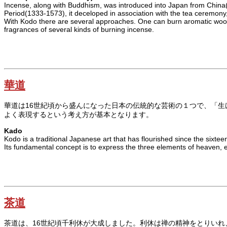
Incense, along with Buddhism, was introduced into Japan from China(53
Period(1333-1573), it deceloped in association with the tea ceremony
With Kodo there are several approaches. One can burn aromatic wood 
fragrances of several kinds of burning incense.
華道
華道は16世紀頃から盛んになった日本の伝統的な芸術の１つで、「
よく表現するという考え方が基本となります。
Kado
Kodo is a traditional Japanese art that has flourished since the sixtee
Its fundamental concept is to express the three elements of heaven, 
茶道
茶道は、16世紀頃千利休が大成しました。利休は禅の精神をとりい