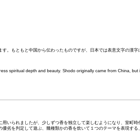
ます。もともと中国から伝わったものですが、日本では表意文字の漢字
xpress spiritual depth and beauty. Shodo originally came from China, b
に用いられましたが、少しずつ香を独立して楽しむようになり、室町時
の優劣を判定して遊ぶ、幾種類かの香を炊いて１つのテーマを表現する