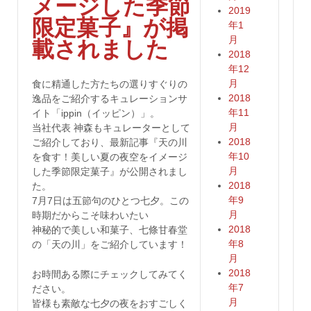
メージした季節
2019
限定菓子』が掲
年1
月
載されました
2018
年12
月
食に精通した方たちの選りすぐりの
2018
逸品をご紹介するキュレーションサ
年11
イト「ippin（イッピン）」。
月
当社代表 神森もキュレーターとして
2018
ご紹介しており、最新記事『天の川
年10
を食す！美しい夏の夜空をイメージ
月
した季節限定菓子』が公開されまし
2018
た。
年9
7月7日は五節句のひとつ七夕。この
月
時期だからこそ味わいたい
2018
神秘的で美しい和菓子、七條甘春堂
年8
の「天の川」をご紹介しています！
月
2018
お時間ある際にチェックしてみてく
年7
ださい。
月
皆様も素敵な七夕の夜をおすごしく