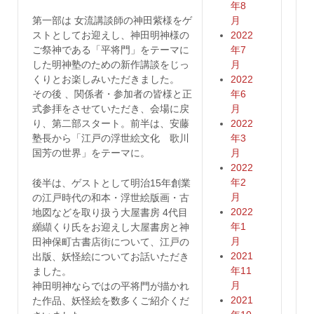
年8
第一部は 女流講談師の神田紫様をゲ
月
ストとしてお迎えし、神田明神様の
2022
ご祭神である「平将門」をテーマに
年7
した明神塾のための新作講談をじっ
月
くりとお楽しみいただきました。
2022
その後 、関係者・参加者の皆様と正
年6
式参拝をさせていただき、会場に戻
月
り、第二部スタート。前半は、安藤
2022
塾長から「江戸の浮世絵文化 歌川
年3
国芳の世界」をテーマに。
月
2022
年2
後半は、ゲストとして明治15年創業
月
の江戸時代の和本・浮世絵版画・古
2022
地図などを取り扱う大屋書房 4代目
年1
纐纈くり氏をお迎えし大屋書房と神
月
田神保町古書店街について、江戸の
2021
出版、妖怪絵についてお話いただき
年11
ました。
月
神田明神ならではの平将門が描かれ
2021
た作品、妖怪絵を数多くご紹介くだ