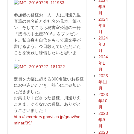
2024
年9
月
参加者の皆様お一人一人に川邊先生
2024
直筆のお名前と会社名の見本、筆ペ
年6
ン、そしてこちら秘書室公認の一冊
月
『接待の手土産2016』をプレゼン
2024
ト。私自身も自信をもって筆文字が
年3
書けるよう、今日教えていただいた
月
ことを実践し練習したいと思いま
2024
す。
年1
月
2023
定員を大幅に超える300名近いお客様
年11
にお申込いただき、熱心にご参加い
月
ただきました。
2023
お集まりくださった皆様、川邊りえ
年10
こさま、ぐるなびの皆様、ありがと
月
うございました！
2023
http://secretary.gnavi.co.jp/gnavi/se
年9
minar/39/
月
2023