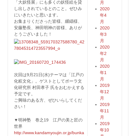
「大妖怪展」にも多くの妖怪絵を貸
月
し出しされているとのこと。ぜひみ
2020
にいきたいと思います。
年4
お集まりくださった皆様、纐纈様、
月
安藤塾長、神田明神の皆様、ありが
2020
とうございました！
年3
月
2020
年2
月
2020
年1
次回は9月21日(水)テーマは「江戸の
月
化粧文化」。ゲストとしてポーラ文
2019
化研究所 村田孝子 氏をおむかえする
年12
予定です。
月
ご興味のある方、ぜひいらしてくだ
2019
さい！
年11
月
▼明神塾 巻之19 江戸の美と匠の
2019
世界
年10
http://www.kandamyoujin.or.jp/bunka