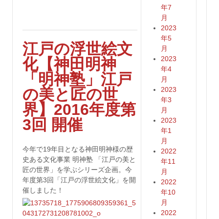
年7
月
2023
年5
江戸の浮世絵文
月
2023
化【神田明神
年4
「明神塾」江戸
月
2023
の美と匠の世
年3
界】2016年度第
月
3回 開催
2023
年1
月
今年で19年目となる神田明神様の歴
2022
史ある文化事業 明神塾 「江戸の美と
年11
匠の世界」を学ぶシリーズ企画。今
月
年度第3回「江戸の浮世絵文化」を開
2022
催しました！
年10
月
2022