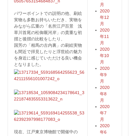
月
2020
パワーポイントでの説明の他、刷絵
年12
実物も多数お持ちいただき、実物を
月
みながら広重の「名所江戸百景 浅
2020
草川首尾の松御厩河岸」の貴重な初
年11
摺と後摺の比較をしたり、
月
国芳の「相馬の古内裏」の刷絵実物
2020
も間近で拝見したりと浮世絵の魅力
年10
を身近に感じていただける良い機会
月
となりました。
2020
年9
月
2020
年8
月
2020
年7
月
2020
現在、江戸東京博物館で開催中の
年6