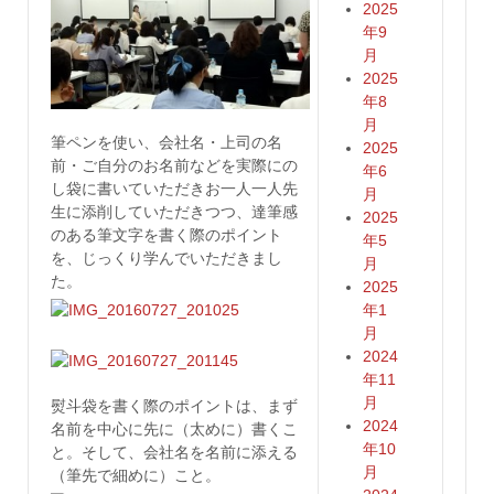
2025
年9
月
2025
年8
月
筆ペンを使い、会社名・上司の名
2025
前・ご自分のお名前などを実際にの
年6
し袋に書いていただきお一人一人先
月
生に添削していただきつつ、達筆感
2025
のある筆文字を書く際のポイント
年5
を、じっくり学んでいただきまし
月
た。
2025
年1
月
2024
年11
月
熨斗袋を書く際のポイントは、まず
2024
名前を中心に先に（太めに）書くこ
年10
と。そして、会社名を名前に添える
月
（筆先で細めに）こと。