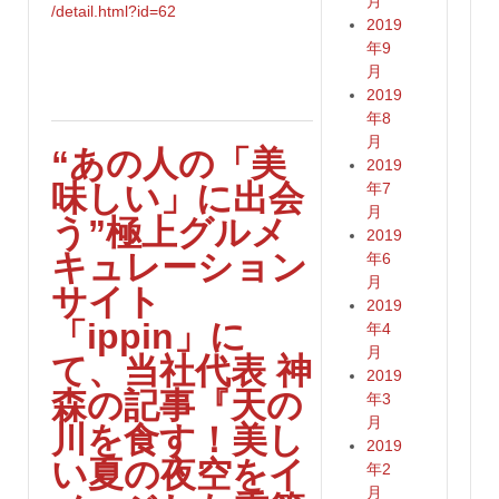
月
/detail.html?id=62
2019
年9
月
2019
年8
月
“あの人の「美
2019
味しい」に出会
年7
月
う”極上グルメ
2019
キュレーション
年6
月
サイト
2019
「ippin」に
年4
月
て、当社代表 神
2019
森の記事『天の
年3
月
川を食す！美し
2019
い夏の夜空をイ
年2
月