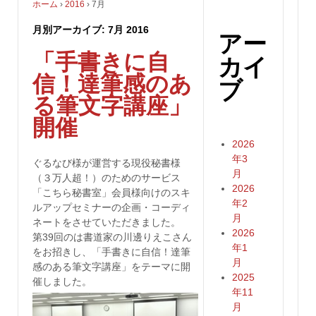
ホーム
›
2016
›
7月
月別アーカイブ:
7月 2016
アー
「手書きに自
カイ
信！達筆感のあ
ブ
る筆文字講座」
開催
2026
年3
ぐるなび様が運営する現役秘書様
月
（３万人超！）のためのサービス
2026
「こちら秘書室」会員様向けのスキ
年2
ルアップセミナーの企画・コーディ
月
ネートをさせていただきました。
2026
第39回のは書道家の川邊りえこさん
年1
をお招きし、「手書きに自信！達筆
月
感のある筆文字講座」をテーマに開
2025
催しました。
年11
月